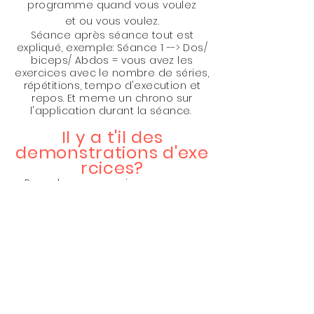
programme quand vous voulez
et ou vous voulez.
Séance après séance tout est
expliqué, exemple: Séance 1 --> Dos/
biceps/ Abdos = vous avez les
exercices avec le nombre de séries,
répétitions, tempo d'execution et
repos. Et meme un chrono sur
l'application durant la séance.
Il y a t'il des
demonstrations d'exe
rcices?
Pour chaque exercice,
vous avez
accès à la vidéo
où vous pouvez
regarder l'exécution de chaque
mouvement et obtenir la posture
appropriée pour éviter toute
blessure et avoir les meilleurs
résultats possibles.
Il y a t'il une partie
nutrition?