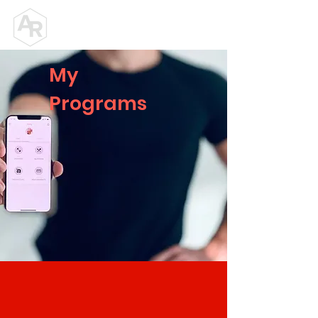
ALEX ROY
PERSONAL TRAINER
My
Programs