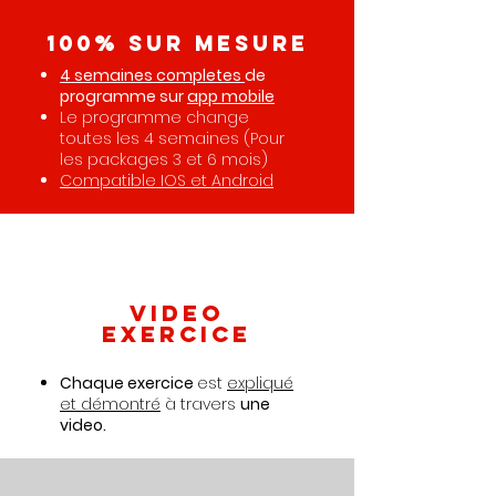
100% sur mesure
4 semaines completes
de
programme sur
app mobile
Le programme change
toutes les 4 semaines (Pour
les packages 3 et 6 mois)
Compatible IOS et Android
Video
exercice
Chaque exercice
est
expliqué
et démontré
à travers
une
video.