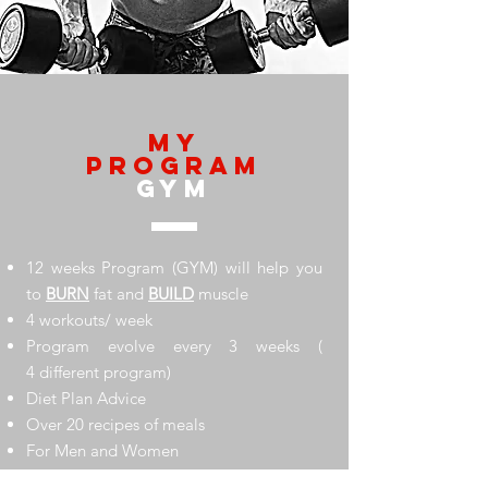
My
Program
gym
12 weeks Program (GYM) will help you
to
BURN
fat and
BUILD
muscle
4 workouts/ week
Program evolve every 3 weeks (
4 different program)
Diet Plan Advice
Over 20 recipes of meals
For Men and Women
One time payment