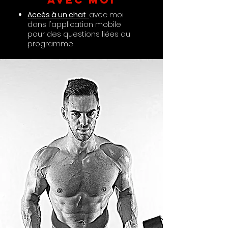
Accès à un chat
avec moi
dans l'application mobile
pour des questions liées au
programme